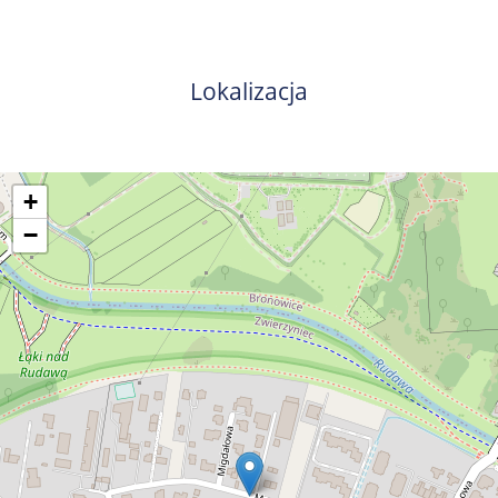
Lokalizacja
+
−