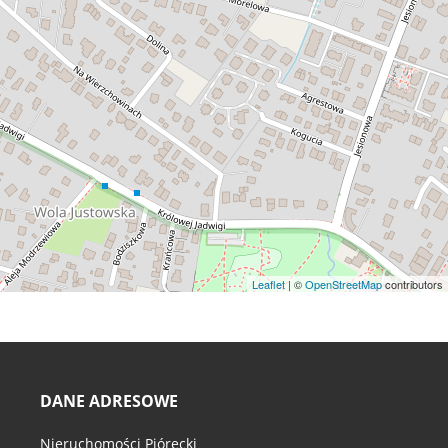
Leaflet
| ©
OpenStreetMap
contributors
DANE ADRESOWE
Nieruchomości Piórecki