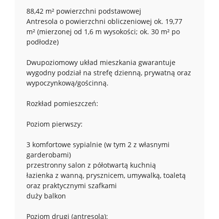
88,42 m² powierzchni podstawowej
Antresola o powierzchni obliczeniowej ok. 19,77
m² (mierzonej od 1,6 m wysokości; ok. 30 m² po
podłodze)
Dwupoziomowy układ mieszkania gwarantuje
wygodny podział na strefę dzienną, prywatną oraz
wypoczynkową/gościnną.
Rozkład pomieszczeń:
Poziom pierwszy:
3 komfortowe sypialnie (w tym 2 z własnymi
garderobami)
przestronny salon z półotwartą kuchnią
łazienka z wanną, prysznicem, umywalką, toaletą
oraz praktycznymi szafkami
duży balkon
Poziom drugi (antresola):