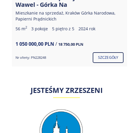
Wawel - Górka Na
Mieszkanie na sprzedaż, Kraków Górka Narodowa,
Papierni Prądnickich
2
56 m
3 pokoje
5 piętro z 5
2024 rok
1 050 000,00 PLN
/
18 750,00 PLN
SZCZEGÓŁY
Nr oferty: PN228248
JESTEŚMY ZRZESZENI